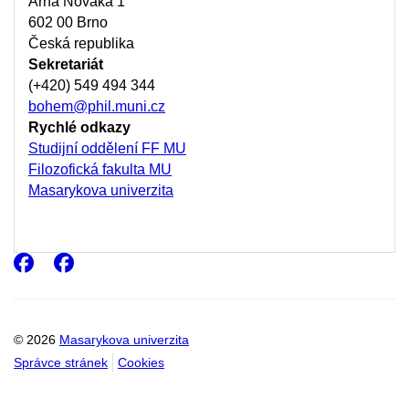
Arna Nováka 1
602 00 Brno
Česká republika
Sekretariát
(+420) 549 494 344
bohem@phil.muni.cz
Rychlé odkazy
Studijní oddělení FF MU
Filozofická fakulta MU
Masarykova univerzita
Facebook
Facebook
© 2026
Masarykova univerzita
Správce stránek
Cookies