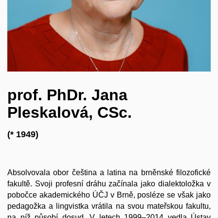
prof. PhDr. Jana
Pleskalová, CSc.
(* 1949)
Absolvovala obor čeština a latina na brněnské filozofické
fakultě. Svoji profesní dráhu začínala jako dialektoložka v
pobočce akademického ÚČJ v Brně, posléze se však jako
pedagožka a lingvistka vrátila na svou mateřskou fakultu,
na níž působí dosud. V letech 1999–2014 vedla Ústav