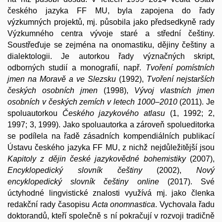
českého jazyka FF MU, byla zapojena do řady
výzkumných projektů, mj. působila jako předsedkyně rady
Výzkumného centra vývoje staré a střední češtiny.
Soustřeďuje se zejména na onomastiku, dějiny češtiny a
dialektologii. Je autorkou řady význačných skript,
odborných studií a monografií, např.
Tvoření pomístních
jmen na Moravě a ve Slezsku
(1992),
Tvoření nejstarších
českých osobních jmen
(1998),
Vývoj vlastních jmen
osobních v českých zemích v letech 1000–2010
(2011). Je
spoluautorkou
Českého jazykového atlasu
(1, 1992; 2,
1997; 3, 1999). Jako spoluautorka a zároveň spolueditorka
se podílela na řadě zásadních kompendiálních publikací
Ústavu českého jazyka FF MU, z nichž nejdůležitější jsou
Kapitoly z dějin české jazykovědné bohemistiky
(2007),
Encyklopedický slovník češtiny
(2002),
Nový
encyklopedický slovník češtiny online
(2017). Své
úctyhodné lingvistické znalosti využívá mj. jako členka
redakční rady časopisu
Acta onomnastica
. Vychovala řadu
doktorandů, kteří společně s ní pokračují v rozvoji tradičně