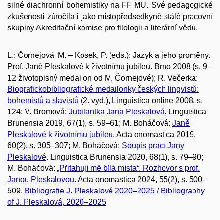
silné diachronní bohemistiky na FF MU. Své pedagogické
zkušenosti zúročila i jako místopředsedkyně stálé pracovní
skupiny Akreditační komise pro filologii a literární vědu.
L.: Čornejová, M. – Kosek, P. (eds.): Jazyk a jeho proměny.
Prof. Janě Pleskalové k životnímu jubileu. Brno 2008 (s. 9–
12 životopisný medailon od M. Čornejové); R. Večerka:
Biografickobibliografické medailonky českých lingvistů:
bohemistů a slavistů
(2. vyd.), Linguistica online 2008, s.
124; V. Bromová:
Jubilantka Jana Pleskalová
. Linguistica
Brunensia 2019, 67(1), s. 59–61; M. Boháčová:
Janě
Pleskalové k životnímu jubileu
. Acta onomastica 2019,
60(2), s. 305–307; M. Boháčová:
Soupis prací Jany
Pleskalové
. Linguistica Brunensia 2020, 68(1), s. 79–90;
M. Boháčová:
„Přitahují mě bílá místa“. Rozhovor s prof.
Janou Pleskalovou
. Acta onomastica 2024, 55(2), s. 500–
509.
Bibliografie J. Pleskalové 2020–2025 / Bibliography
of J. Pleskalová, 2020–2025