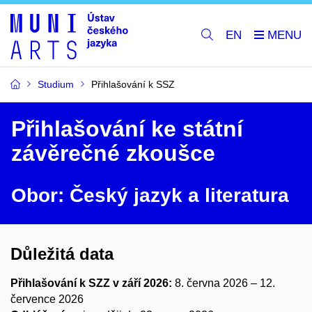
EN
Studium
Přihlašování k SSZ
Přihlašování ke státní
závěrečné zkoušce
Obor: Český jazyk a literatura
Důležitá data
Přihlašování k SZZ v září 2026:
8. června 2026 – 12.
července 2026