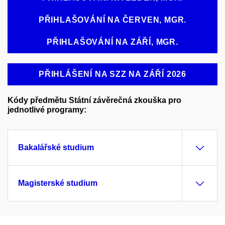
PŘIHLAŠOVÁNÍ NA ČERVEN, MGR.
PŘIHLAŠOVÁNÍ NA ZÁŘÍ, MGR.
PŘIHLÁŠENÍ NA SZZ NA ZÁŘÍ 2026
Kódy předmětu Státní závěrečná zkouška pro
jednotlivé programy:
Bakalářské studium
Magisterské studium