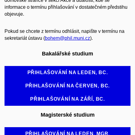
domovské stránce v sekci Akce a události, kde se
informace o termínu přihlašování v dostatečném předstihu
objevuje.
Pokud se chcete z termínu odhlásit, napište v termínu na
sekretariát ústavu (
bohem@phil.muni.cz
).
Bakalářské studium
PŘIHLAŠOVÁNÍ NA LEDEN, BC.
PŘIHLAŠOVÁNÍ NA ČERVEN, BC.
PŘIHLAŠOVÁNÍ NA ZÁŘÍ, BC.
Magisterské studium
PŘIHLAŠOVÁNÍ NA LEDEN, MGR.