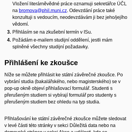
Vložení literárněvědné práce oznamuji sekretářce ÚČL
na
bromova@phil.muni.cz
. Odevzdání práce také
konzultuji s vedoucím, neodevzdávám ji bez jeho/jejího
vědomí.
Přihlásím se na zkušební termín v ISu.
Požádám e-mailem studijní oddělení, jestli mám
splněné všechny studijní požadavky.
Přihlášení ke zkoušce
Níže se můžete přihlásit ke státní závěrečné zkoušce. Po
vybrání studia (bakalářského, nebo magisterského) se v
pop-up okně objeví přihlašovací formulář. Studenti s
přerušeným studiem si vybírají formulář pro studenty s
přerušeným studiem bez ohledu na typ studia.
Přihlašování ke státní závěrečné zkoušce můžete sledovat
v levé části této stránky v sekci Důležitá data nebo na