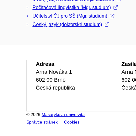
Počítačová lingvistika (Mgr. studium)
Učitelství ČJ pro SŠ (Mgr. studium)
Český jazyk (doktorské studium)
Adresa
Zasíl
Arna Nováka 1
Arna 
602 00 Brno
602 0
Česká republika
Česká
© 2026
Masarykova univerzita
Správce stránek
Cookies