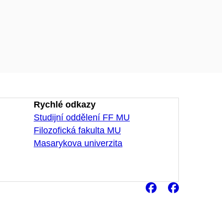
Rychlé odkazy
Studijní oddělení FF MU
Filozofická fakulta MU
Masarykova univerzita
Facebook
Faceb