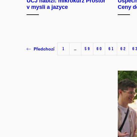
ÚČJ nabízí: mikrokurz Prostor
Úspěch 
v mysli a jazyce
Ceny d
1
…
59
60
61
62
6
Předchozí
Pov
Ot