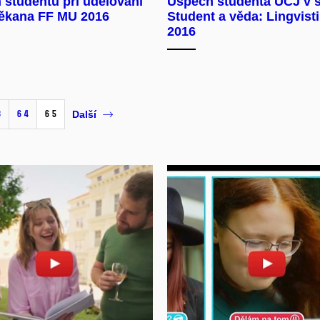
studentů při udělování
Úspěch studenta ÚČJ v s
ěkana FF MU 2016
Student a věda: Lingvist
2016
3
64
65
Další
olit cookies a přehrát
Povolit cookies a pře
evřít na youtube.com
Otevřít na youtube.