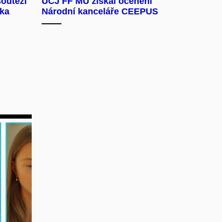
outěži
ÚČJ FF MU získal ocenění
ika
Národní kanceláře CEEPUS
hrát
com