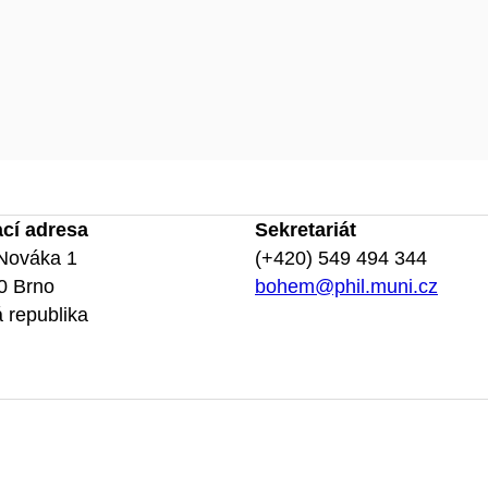
ací adresa
Sekretariát
Nováka 1
(+420) 549 494 344
0 Brno
bohem@phil.muni.cz
 republika