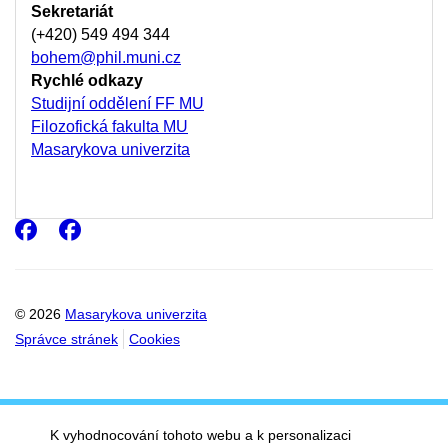
602 00 Brno
Česká republika
Sekretariát
(+420) 549 494 344
bohem@phil.muni.cz
Rychlé odkazy
Studijní oddělení FF MU
Filozofická fakulta MU
Masarykova univerzita
Facebook
Facebook
© 2026
Masarykova univerzita
Správce stránek
Cookies
K vyhodnocování tohoto webu a k personalizaci