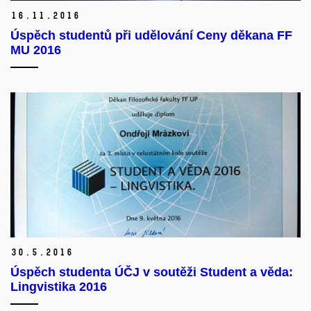
16.
11.
2016
Úspěch studentů při udělování Ceny děkana FF
MU 2016
30.
5.
2016
Úspěch studenta ÚČJ v soutěži Student a věda: