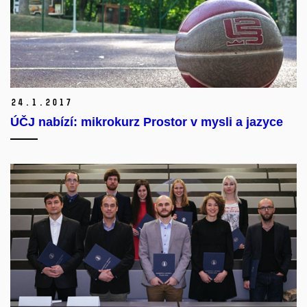
24.
1.
2017
ÚČJ nabízí: mikrokurz Prostor v mysli a jazyce