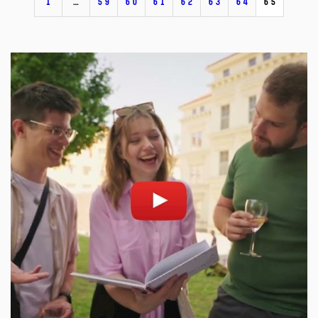
1
…
59
60
61
62
63
64
65
Povolit cookies a přehrát
Otevřít na youtube.com