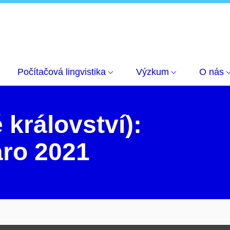
Zprávy z Erasmu+
Bristol – podzim 2020 / jaro 2021
Počítačová lingvistika
Výzkum
O nás
 království):
aro 2021