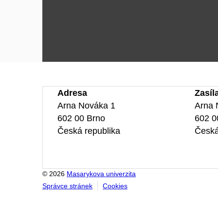
Adresa
Zasíl
Arna Nováka 1
Arna 
602 00 Brno
602 0
Česká republika
Česká
© 2026
Masarykova univerzita
Správce stránek
Cookies