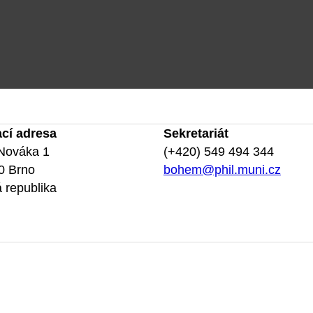
ací adresa
Sekretariát
Nováka 1
(+420) 549 494 344
0 Brno
bohem@phil.muni.cz
 republika