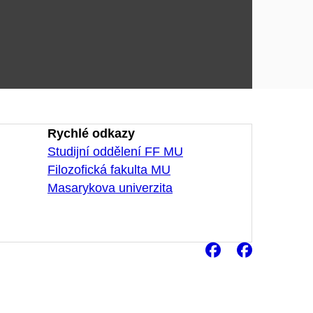
Rychlé odkazy
Studijní oddělení FF MU
Filozofická fakulta MU
Masarykova univerzita
Facebook
Faceb