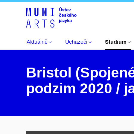
Studium
Studium v zahraničí
ERASMUS+
Aktuálně
Uchazeči
Studium
Bristol (Spojené
podzim 2020 / j