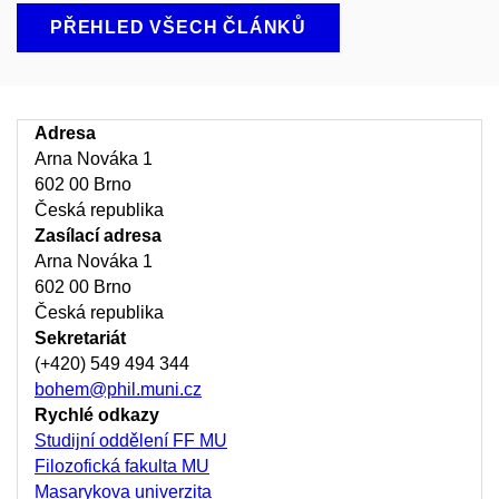
PŘEHLED VŠECH ČLÁNKŮ
Adresa
Arna Nováka 1
602 00 Brno
Česká republika
Zasílací adresa
Arna Nováka 1
602 00 Brno
Česká republika
Sekretariát
(+420) 549 494 344
bohem@phil.muni.cz
Rychlé odkazy
Studijní oddělení FF MU
Filozofická fakulta MU
Masarykova univerzita