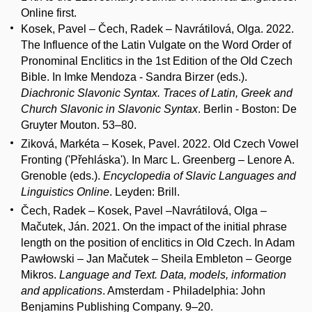
Online first.
Kosek, Pavel – Čech, Radek – Navrátilová, Olga. 2022.
The Influence of the Latin Vulgate on the Word Order of
Pronominal Enclitics in the 1st Edition of the Old Czech
Bible. In Imke Mendoza - Sandra Birzer (eds.).
Diachronic Slavonic Syntax. Traces of Latin, Greek and
Church Slavonic in Slavonic Syntax
. Berlin - Boston: De
Gruyter Mouton. 53–80.
Ziková, Markéta – Kosek, Pavel. 2022. Old Czech Vowel
Fronting ('Přehláska'). In Marc L. Greenberg – Lenore A.
Grenoble (eds.).
Encyclopedia of Slavic Languages and
Linguistics Online
. Leyden: Brill.
Čech, Radek – Kosek, Pavel –Navrátilová, Olga –
Mačutek, Ján. 2021. On the impact of the initial phrase
length on the position of enclitics in Old Czech. In Adam
Pawłowski – Jan Mačutek – Sheila Embleton – George
Mikros.
Language and Text. Data, models, information
and applications
. Amsterdam - Philadelphia: John
Benjamins Publishing Company. 9–20.