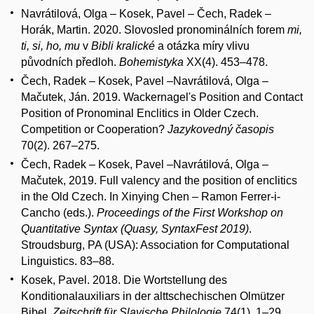
Navrátilová, Olga – Kosek, Pavel – Čech, Radek –
Horák, Martin. 2020. Slovosled pronominálních forem
mi,
ti, si, ho, mu
v
Bibli kralické
a otázka míry vlivu
původních předloh.
Bohemistyka
XX(4). 453–478.
Čech, Radek – Kosek, Pavel –Navrátilová, Olga –
Mačutek, Ján. 2019. Wackernagel's Position and Contact
Position of Pronominal Enclitics in Older Czech.
Competition or Cooperation?
Jazykovedný časopis
70(2). 267–275.
Čech, Radek – Kosek, Pavel –Navrátilová, Olga –
Mačutek, 2019. Full valency and the position of enclitics
in the Old Czech. In Xinying Chen – Ramon Ferrer-i-
Cancho (eds.).
Proceedings of the First Workshop on
Quantitative Syntax (Quasy, SyntaxFest 2019)
.
Stroudsburg, PA (USA): Association for Computational
Linguistics. 83–88.
Kosek, Pavel. 2018. Die Wortstellung des
Konditionalauxiliars in der alttschechischen Olmützer
Bibel.
Zeitschrift für Slavische Philologie
74(1), 1–29.