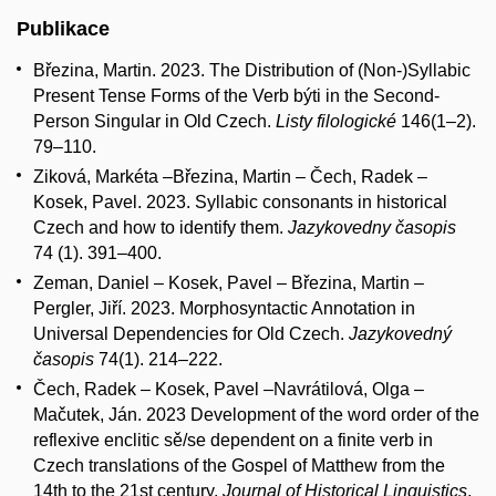
Publikace
Březina, Martin. 2023. The Distribution of (Non-)Syllabic
Present Tense Forms of the Verb býti in the Second-
Person Singular in Old Czech.
Listy filologické
146(1–2).
79–110.
Ziková, Markéta –Březina, Martin – Čech, Radek –
Kosek, Pavel. 2023. Syllabic consonants in historical
Czech and how to identify them.
Jazykovedny časopis
74 (1). 391–400.
Zeman, Daniel – Kosek, Pavel – Březina, Martin –
Pergler, Jiří. 2023. Morphosyntactic Annotation in
Universal Dependencies for Old Czech.
Jazykovedný
časopis
74(1). 214–222.
Čech, Radek – Kosek, Pavel –Navrátilová, Olga –
Mačutek, Ján. 2023 Development of the word order of the
reflexive enclitic sě/se dependent on a finite verb in
Czech translations of the Gospel of Matthew from the
14th to the 21st century.
Journal of Historical Linguistics
.