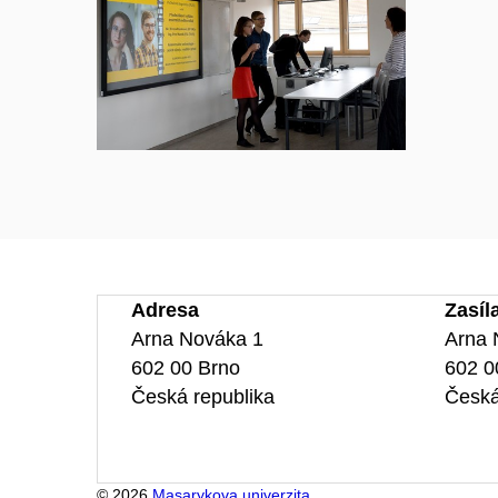
Adresa
Zasíl
Arna Nováka 1
Arna 
602 00 Brno
602 0
Česká republika
Česká
© 2026
Masarykova univerzita