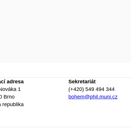
ací adresa
Sekretariát
Nováka 1
(+420) 549 494 344
0 Brno
bohem@phil.muni.cz
 republika