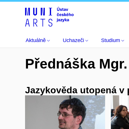
Fotogalerie
Jazykověda utopená v překladu
Aktuálně
Uchazeči
Studium
Přednáška Mgr.
Jazykověda utopená v 