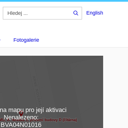
English
Hledej
...
Fotogalerie
na mapu pro její aktivaci
Nenalezeno:
čítám mapu…
BVA04N01016