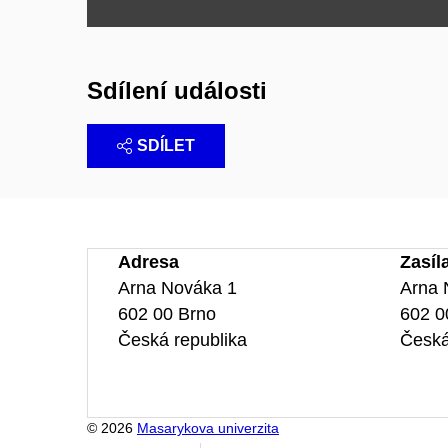
Sdílení události
SDÍLET
Adresa
Zasíl
Arna Nováka 1
Arna 
602 00 Brno
602 0
Česká republika
Česká
© 2026
Masarykova univerzita