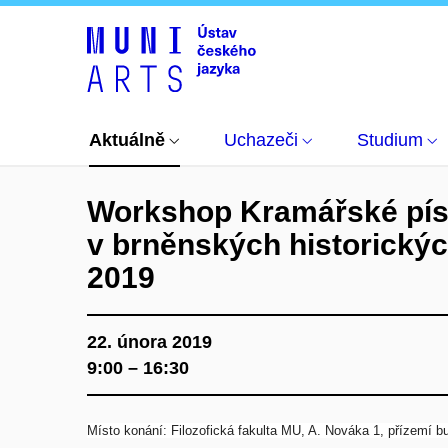
Aktuálně
Kalendář akcí a událostí
Workshop 
Aktuálně
Uchazeči
Studium
Workshop Kramářské pí
v brněnských historický
2019
22. února 2019
9:00 – 16:30
Místo konání: Filozofická fakulta MU, A. Nováka 1, přízemí b