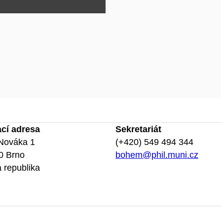
ací adresa
Sekretariát
Nováka 1
(+420) 549 494 344
0 Brno
bohem@phil.muni.cz
 republika