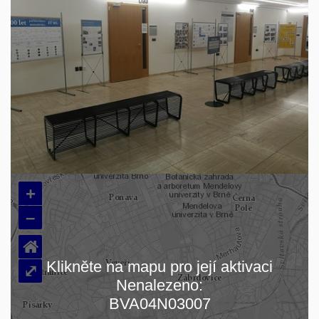
+
–
⌂
Klikněte na mapu pro její aktivaci
⤢
Nenalezeno:
Načítám mapu…
BVA04N03007