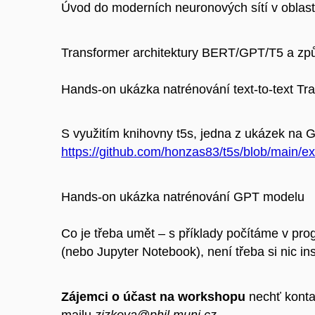
Úvod do moderních neuronových sítí v oblas
Transformer architektury BERT/GPT/T5 a způ
Hands-on ukázka natrénování text-to-text Tr
S využitím knihovny t5s, jedna z ukázek na 
https://github.com/honzas83/t5s/blob/main/e
Hands-on ukázka natrénování GPT modelu
Co je třeba umět – s příklady počítáme v pr
(nebo Jupyter Notebook), není třeba si nic in
Zájemci o účast na workshopu
nechť kontak
mailu
zizkova@phil.muni.cz
.