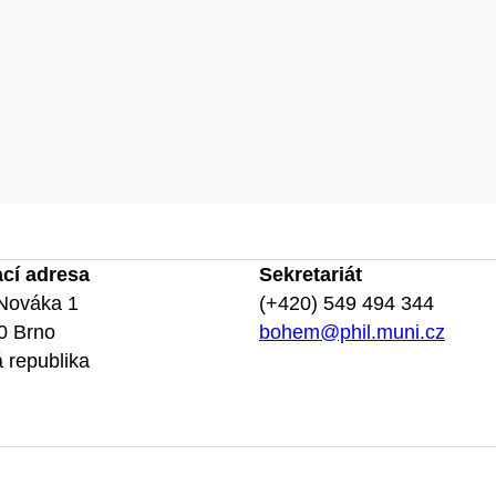
ací adresa
Sekretariát
Nováka 1
(+420) 549 494 344
0 Brno
bohem@phil.muni.cz
 republika