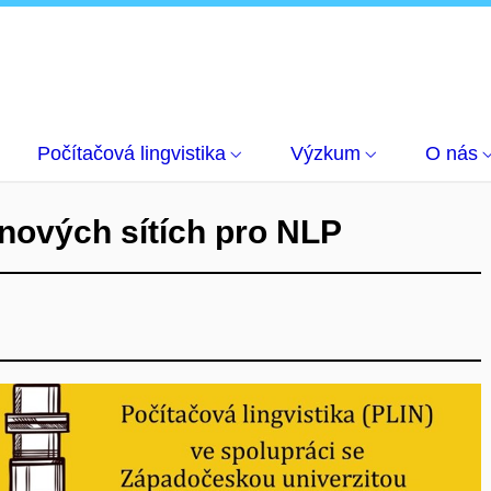
rkshop o neuronových sítích pro NLP
Počítačová lingvistika
Výzkum
O nás
nových sítích pro NLP