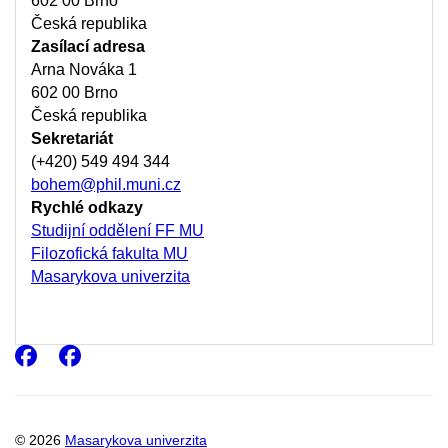
602 00 Brno
Česká republika
Zasílací adresa
Arna Nováka 1
602 00 Brno
Česká republika
Sekretariát
(+420) 549 494 344
bohem@phil.muni.cz
Rychlé odkazy
Studijní oddělení FF MU
Filozofická fakulta MU
Masarykova univerzita
Facebook
Facebook
© 2026
Masarykova univerzita