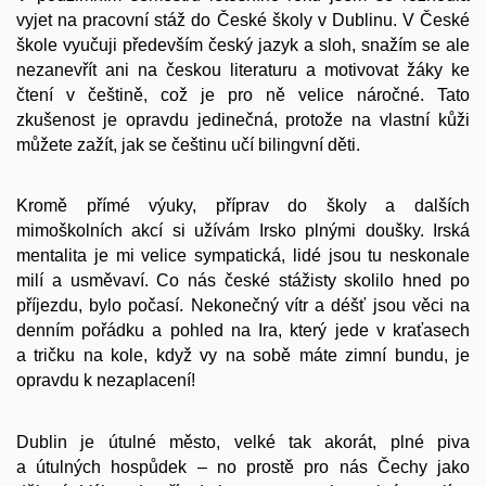
vyjet na pracovní stáž do České školy v Dublinu. V České
škole vyučuji především český jazyk a sloh, snažím se ale
nezanevřít ani na českou literaturu a motivovat žáky ke
čtení v češtině, což je pro ně velice náročné. Tato
zkušenost je opravdu jedinečná, protože na vlastní kůži
můžete zažít, jak se češtinu učí bilingvní děti.
Kromě přímé výuky, příprav do školy a dalších
mimoškolních akcí si užívám Irsko plnými doušky. Irská
mentalita je mi velice sympatická, lidé jsou tu neskonale
milí a usměvaví. Co nás české stážisty skolilo hned po
příjezdu, bylo počasí. Nekonečný vítr a déšť jsou věci na
denním pořádku a pohled na Ira, který jede v kraťasech
a tričku na kole, když vy na sobě máte zimní bundu, je
opravdu k nezaplacení!
Dublin je útulné město, velké tak akorát, plné piva
a útulných hospůdek – no prostě pro nás Čechy jako