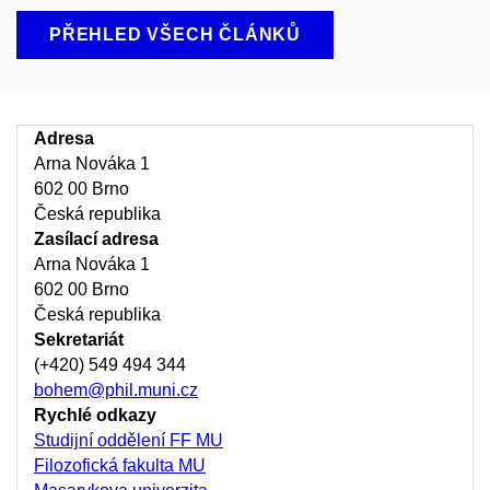
PŘEHLED VŠECH ČLÁNKŮ
Adresa
Arna Nováka 1
602 00 Brno
Česká republika
Zasílací adresa
Arna Nováka 1
602 00 Brno
Česká republika
Sekretariát
(+420) 549 494 344
bohem@phil.muni.cz
Rychlé odkazy
Studijní oddělení FF MU
Filozofická fakulta MU