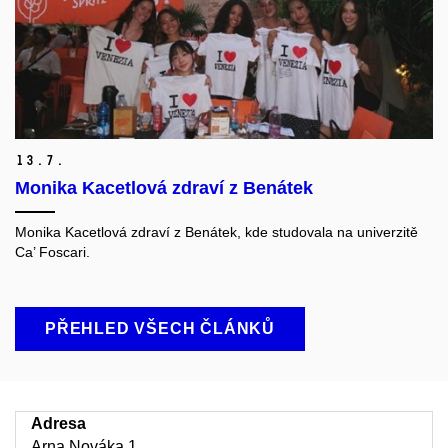
13.
7.
Monika Kacetlová zdraví z Benátek
Monika Kacetlová zdraví z Benátek, kde studovala na univerzitě
Ca’ Foscari.
PŘEHLED VŠECH ČLÁNKŮ
Adresa
Arna Nováka 1