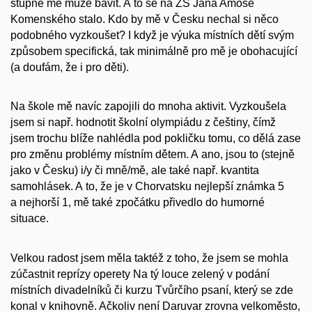
stupně mě může bavit. A to se na ZŠ Jana Amose
Komenského stalo. Kdo by mě v Česku nechal si něco
podobného vyzkoušet? I když je výuka místních dětí svým
způsobem specifická, tak minimálně pro mě je obohacující
(a doufám, že i pro děti).
Na škole mě navíc zapojili do mnoha aktivit. Vyzkoušela
jsem si např. hodnotit školní olympiádu z češtiny, čímž
jsem trochu blíže nahlédla pod pokličku tomu, co dělá zase
pro změnu problémy místním dětem. A ano, jsou to (stejně
jako v Česku) i/y či mně/mě, ale také např. kvantita
samohlásek. A to, že je v Chorvatsku nejlepší známka 5
a nejhorší 1, mě také zpočátku přivedlo do humorné
situace.
Velkou radost jsem měla taktéž z toho, že jsem se mohla
zúčastnit reprízy operety Na tý louce zelený v podání
místních divadelníků či kurzu Tvůrčího psaní, který se zde
konal v knihovně. Ačkoliv není Daruvar zrovna velkoměsto,