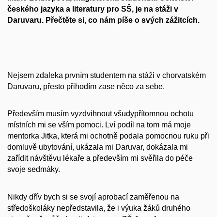
českého jazyka a literatury pro SŠ, je na stáži v
Daruvaru. Přečtěte si, co nám píše o svých zážitcích.
Nejsem zdaleka prvním studentem na stáži v chorvatském
Daruvaru, přesto přihodím zase něco za sebe.
Především musím vyzdvihnout všudypřítomnou ochotu
místních mi se vším pomoci. Lví podíl na tom má moje
mentorka Jitka, která mi ochotně podala pomocnou ruku při
domluvě ubytování, ukázala mi Daruvar, dokázala mi
zařídit návštěvu lékaře a především mi svěřila do péče
svoje sedmáky.
Nikdy dřív bych si se svojí aprobací zaměřenou na
středoškoláky nepředstavila, že i výuka žáků druhého