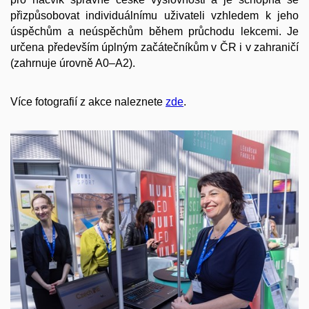
přizpůsobovat individuálnímu uživateli vzhledem k jeho
úspěchům a neúspěchům během průchodu lekcemi. Je
určena především úplným začátečníkům v ČR i v zahraničí
(zahrnuje úrovně A0–A2).
Více fotografií z akce naleznete
zde
.