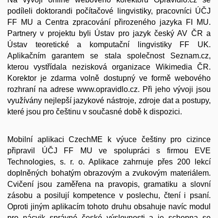
podíleli doktorandi počítačové lingvistiky, pracovníci ÚČJ
FF MU a Centra zpracování přirozeného jazyka FI MU.
Partnery v projektu byli Ústav pro jazyk český AV ČR a
Ústav teoretické a komputační lingvistiky FF UK.
Aplikačním garantem se stala společnost Seznam.cz,
kterou vystřídala nezisková organizace Wikimedia ČR.
Korektor je zdarma volně dostupný ve formě webového
rozhraní na adrese www.opravidlo.cz. Při jeho vývoji jsou
využívány nejlepší jazykové nástroje, zdroje dat a postupy,
které jsou pro češtinu v současné době k dispozici.
Mobilní aplikaci CzechME k výuce češtiny pro cizince
připravil ÚČJ FF MU ve spolupráci s firmou EVE
Technologies, s. r. o. Aplikace zahrnuje přes 200 lekcí
doplněných bohatým obrazovým a zvukovým materiálem.
Cvičení jsou zaměřena na pravopis, gramatiku a slovní
zásobu a posilují kompetence v poslechu, čtení i psaní.
Oproti jiným aplikacím tohoto druhu obsahuje navíc modul
pro nácvik správné české výslovnosti a je schopna se