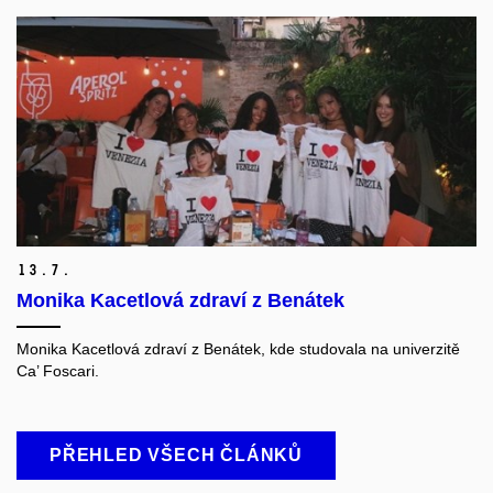
13.
7.
Monika Kacetlová zdraví z Benátek
Monika Kacetlová zdraví z Benátek, kde studovala na univerzitě
Ca’ Foscari.
PŘEHLED VŠECH ČLÁNKŮ