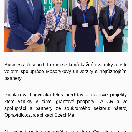
Business Research Forum se koná každé dva roky a je to
veletrh spolupráce Masarykovy univerzity s nejrůznějšími
partnery.
Počítačová lingvistika letos představila dva své projekty,
které vznikly v rámci grantové podpory TA ČR a ve
spolupráci s partnery ze soukromého sektoru: nástroj
Opravidlo.cz. a aplikaci CzechMe.
Na vývoji online webového korektoru Opravidlo.cz se