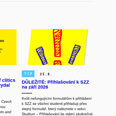
TIP
25.
6.
clitics
DŮLEŽITÉ: Přihlašování k SZZ
vydal
na září 2026
Kvůli nefungujícím formulářům k přihlášení
in Czech
k SZZ se všichni studenti přihlašují přes
nou
stejný formulář, který naleznete v sekci
hts and
Studium ‒ Přihlašování ke státní závěrečné