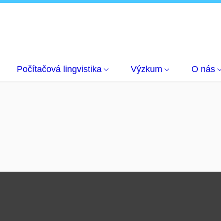
Počítačová lingvistika
Výzkum
O nás