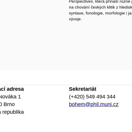
Perspectives
, která přináší různé
na chování českých klitik z hledis
syntaxe, fonologie, morfologie i 
vývoje.
ací adresa
Sekretariát
Nováka 1
(+420) 549 494 344
0 Brno
bohem@phil.muni.cz
 republika