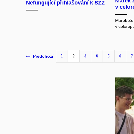
Marek 
Nefungující přihlašování k SZZ
v celo
Marek Zem
v celorep
1
2
3
4
5
6
7
Předchozí
Pov