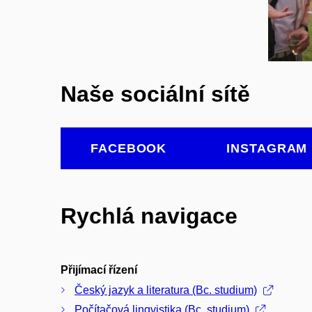
Ot
Naše sociální sítě
FACEBOOK
INSTAGRAM
Rychlá navigace
Přijímací řízení
Český jazyk a literatura (Bc. studium)
Počítačová lingvistika (Bc. studium)