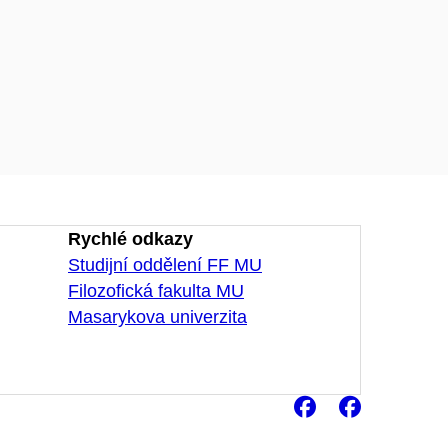
Rychlé odkazy
Studijní oddělení FF MU
Filozofická fakulta MU
Masarykova univerzita
Facebook
Faceb