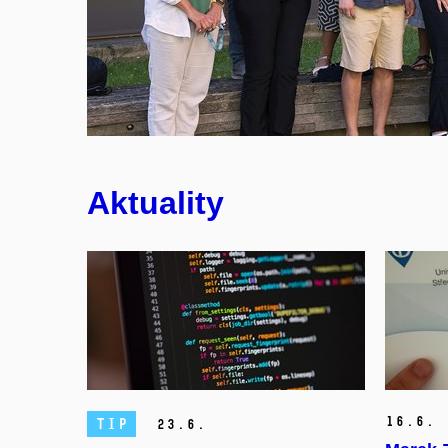
Noc vědců 2025
Aktuality
16.
6.
TIP
23.
6.