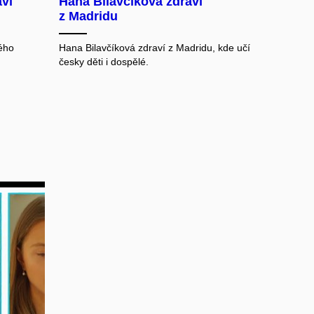
ví
Hana Bilavčíková zdraví
z Madridu
ého
Hana Bilavčíková zdraví z Madridu, kde učí
česky děti i dospělé.
hrát