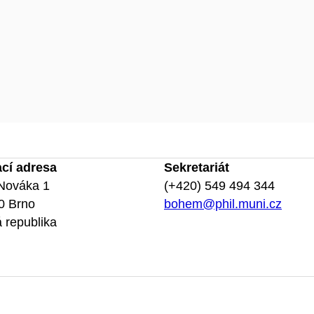
ací adresa
Sekretariát
Nováka 1
(+420) 549 494 344
0 Brno
bohem@phil.muni.cz
 republika