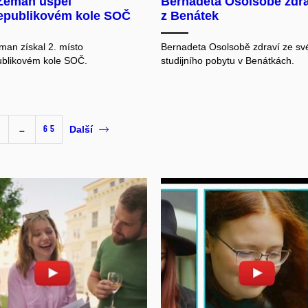
Zeman uspěl
Bernadeta Osolsobě zdra
republikovém kole SOČ
z Benátek
an získal 2. místo
Bernadeta Osolsobě zdraví ze sv
ublikovém kole SOČ.
studijního pobytu v Benátkách.
…
65
Další
olit cookies a přehrát
Povolit cookies a pře