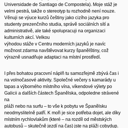
Universidade de Santiago de Compostela). Moje stáž je
velmi
pestrá, takže o stereotyp tu rozhodně není nouze.
Věnuji se výuce kurzů češtiny
jako cizího jazyka pro
studenty prezenčního studia, správě sociálních sítí a
administrativě, ale také spolupracuji na organizaci
kulturních akcí. Velkou
výhodou stáže v Centru moderních jazyků je navíc
možnost zdarma navštěvovat
kurzy španělštiny, což
výrazně usnadňuje adaptaci na místní prostředí.
I přes bohatou pracovní náplň tu samozřejmě zbývá čas i
na volnočasové
aktivity. Společné večery s kamarády u
tapas a výborného místního vína,
víkendové výlety po
Galicii a dalších částech Španělska, odpoledne strávené
na
pláži nebo na surfu – to vše k pobytu ve Španělsku
neodmyslitelně patří. K moři
je sice potřeba dojet, ale díky
místním rychlovlakům (které – na rozdíl od
městských
autobusů – skutečně jezdí na čas) jste na pláži cobydup.