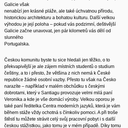
Galicie však
nenabízí jen krásné pláže, ale také úchvatnou přírodu,
historickou architekturu
a bohatou kulturu. Další velkou
výhodou je její poloha – pokud vás podzimní,
deštivější
Galicie začne unavovat, jen pár kilometrů vás dělí od
slunného
Portugalska.
Českou komunitu byste tu sice hledali jen těžko, o to
překvapivější je ale
zájem místních studentů o studium
češtiny, a to i přesto, že většina z nich
nemá k České
republice žádné osobní vazby. Přesto tu však na Česko
narazíte –
například v malém obchůdku s českými
dobrotami, který v Santiagu provozuje
velmi milá paní
Veronika a kde je vše domácí výroby. Velkou oporou je
také paní
ředitelka Centra moderních jazyků, která je vám
během stáže vždy ochotná s
čímkoliv pomoci. A při troše
štěstí tu můžete strávit celý svůj pracovní pobyt
i s další
českou stážistkou, jako tomu je v mém případě. Díky tomu