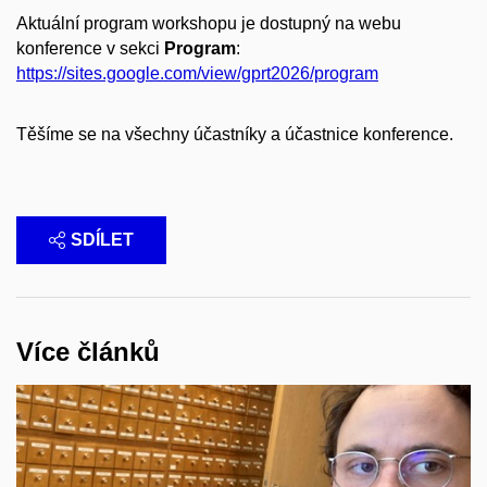
Aktuální program workshopu je dostupný na webu
konference v sekci
Program
:
https://sites.google.com/view/gprt2026/program
Těšíme se na všechny účastníky a účastnice konference.
SDÍLET
Více článků