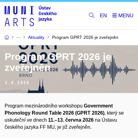
EN
Aktuality
Program GPRT 2026 je zveřejněn
Program GPRT 2026 je
zveřejněn
2.
6.
2026
Program mezinárodního workshopu
Government
Phonology Round Table 2026 (GPRT 2026)
, který se
uskuteční ve dnech
11.–13. června 2026
na Ústavu
českého jazyka FF MU, je již zveřejněn.